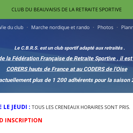
CLUB DU BEAUVAISIS DE LA RETRAITE SPORTIVE
ip to main content
Skip to navigat
Vie du club
Marche nordique et rando
Photos
Plann
Le C.B.R.S. est un club sportif adapté aux retraités .
e la Fédération Française de Retraite Sportive , il
est
CORERS hauts de France at au CODERS de l'Oise
 actuellement plus de 1 200 adhérents pour la saison
LE JEUDI :
TOUS LES CRENEAUX HORAIRES SONT PRIS.
D INSCRIPTION