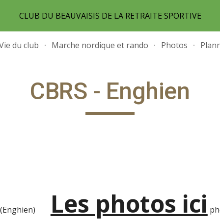
CLUB DU BEAUVAISIS DE LA RETRAITE SPORTIVE
ip to main content
Skip to navigat
Vie du club
Marche nordique et rando
Photos
Plann
CBRS - Enghien
Les photos ici
(Enghien)
ph